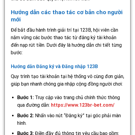
Hướng dẫn các thao tác cơ bản cho người
mới
Để bắt đầu hành trình giải trí tại 123B, hội viên cần
nắm vững các bước thao tác từ đăng ký tài khoản
đến nạp rút tiền. Dưới đây là hướng dẫn chi tiết từng
bước:
Hướng dẫn Đăng ký và Đăng nhập 123B
Quy trình tạo tài khoản tại hệ thống vô cùng đơn giản,
giúp bạn nhanh chóng gia nhập cộng đồng người chơi:
Bước 1:
Truy cập vào trang chủ chính thức thông
qua đường dẫn:
https://www.123br-bet.com/
Bước 2:
Nhấn vào nút “Đăng ký” tại góc phải màn
hình.
Bước 3:
Điền đầy đủ thông tin yêu cầu bao gồm: