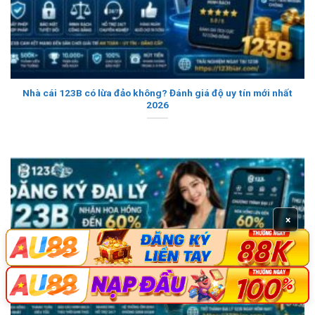
Nhà cái 123B có lừa đảo không? Đánh giá độ uy tín mới nhất
2026
×