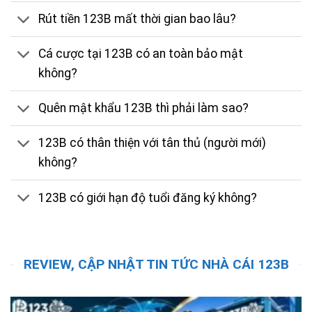
Rút tiền 123B mất thời gian bao lâu?
Cá cược tại 123B có an toàn bảo mật
không?
Quên mật khẩu 123B thì phải làm sao?
123B có thân thiện với tân thủ (người mới)
không?
123B có giới hạn độ tuổi đăng ký không?
REVIEW, CẬP NHẬT TIN TỨC NHÀ CÁI 123B