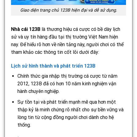
Giao diện trang chủ 123B hiện đại và dễ sử dụng.
Nhà cái 123B
là thương hiệu cá cược có bề dày lịch
sử và uy tín hàng đầu tại thị trường Việt Nam hiện
nay. Để hiểu rõ hơn về nền tảng này, người chơi có thể
tham khảo các thông tin cốt lõi dưới đây:
Lịch sử hình thành và phát triển 123B
Chính thức gia nhập thị trường cá cược từ năm
2012, 123B đã có hơn 10 năm kinh nghiệm vận
hành chuyên nghiệp.
Sự tồn tại và phát triển mạnh mẽ qua hơn một
thập kỷ là minh chứng rõ nhất cho sự bền vững và
lòng tin từ cộng đồng người chơi dành cho hệ
thống.