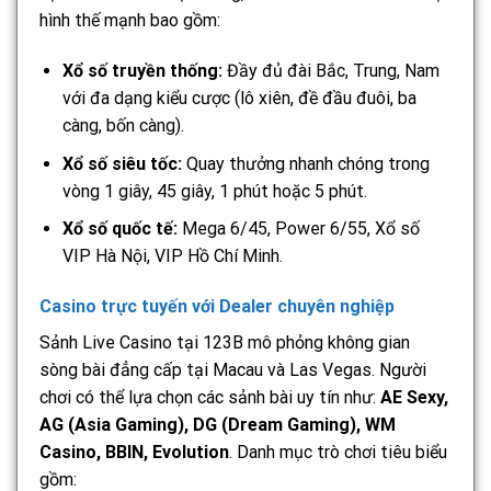
hình thế mạnh bao gồm:
Xổ số truyền thống:
Đầy đủ đài Bắc, Trung, Nam
với đa dạng kiểu cược (lô xiên, đề đầu đuôi, ba
càng, bốn càng).
Xổ số siêu tốc:
Quay thưởng nhanh chóng trong
vòng 1 giây, 45 giây, 1 phút hoặc 5 phút.
Xổ số quốc tế:
Mega 6/45, Power 6/55, Xổ số
VIP Hà Nội, VIP Hồ Chí Minh.
Casino trực tuyến với Dealer chuyên nghiệp
Sảnh Live Casino tại 123B mô phỏng không gian
sòng bài đẳng cấp tại Macau và Las Vegas. Người
chơi có thể lựa chọn các sảnh bài uy tín như:
AE Sexy,
AG (Asia Gaming), DG (Dream Gaming), WM
Casino, BBIN, Evolution
. Danh mục trò chơi tiêu biểu
gồm: