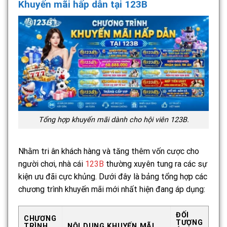
Khuyến mãi hấp dẫn tại 123B
Tổng hợp khuyến mãi dành cho hội viên 123B.
Nhằm tri ân khách hàng và tăng thêm vốn cược cho
người chơi, nhà cái
123B
thường xuyên tung ra các sự
kiện ưu đãi cực khủng. Dưới đây là bảng tổng hợp các
chương trình khuyến mãi mới nhất hiện đang áp dụng:
ĐỐI
CHƯƠNG
TƯỢNG
TRÌNH
NỘI DUNG KHUYẾN MÃI