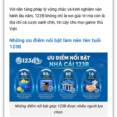
Với nền tảng pháp lý vững chắc và kinh nghiệm vận
hành lâu năm, 123B không chỉ là nơi giải trí mà còn là
địa chỉ cá cược xanh chín, tin cậy cho mọi game thủ
Việt.
Những ưu điểm nổi bật làm nên tên tuổi
123B
Những điểm nổi bật giúp 123B được nhiều người lựa
chọn.