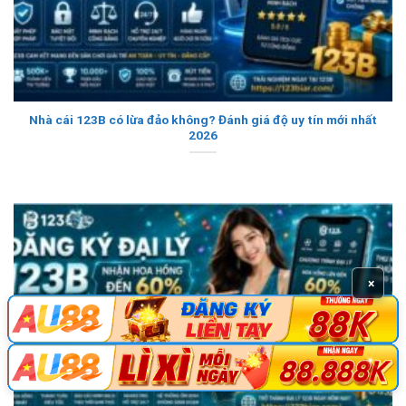
Nhà cái 123B có lừa đảo không? Đánh giá độ uy tín mới nhất
2026
×