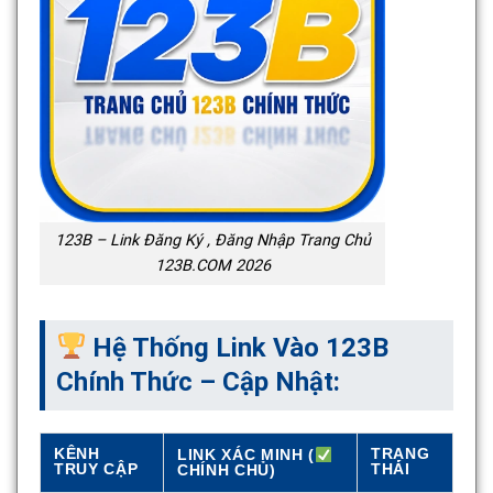
123B – Link Đăng Ký , Đăng Nhập Trang Chủ
123B.COM 2026
Hệ Thống Link Vào 123B
Chính Thức – Cập Nhật:
KÊNH
TRẠNG
LINK XÁC MINH (
TRUY CẬP
THÁI
CHÍNH CHỦ)