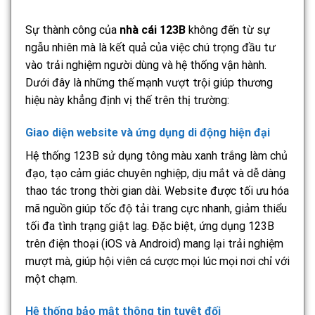
Sự thành công của
nhà cái 123B
không đến từ sự
ngẫu nhiên mà là kết quả của việc chú trọng đầu tư
vào trải nghiệm người dùng và hệ thống vận hành.
Dưới đây là những thế mạnh vượt trội giúp thương
hiệu này khẳng định vị thế trên thị trường:
Giao diện website và ứng dụng di động hiện đại
Hệ thống 123B sử dụng tông màu xanh trắng làm chủ
đạo, tạo cảm giác chuyên nghiệp, dịu mắt và dễ dàng
thao tác trong thời gian dài. Website được tối ưu hóa
mã nguồn giúp tốc độ tải trang cực nhanh, giảm thiểu
tối đa tình trạng giật lag. Đặc biệt, ứng dụng 123B
trên điện thoại (iOS và Android) mang lại trải nghiệm
mượt mà, giúp hội viên cá cược mọi lúc mọi nơi chỉ với
một chạm.
Hệ thống bảo mật thông tin tuyệt đối