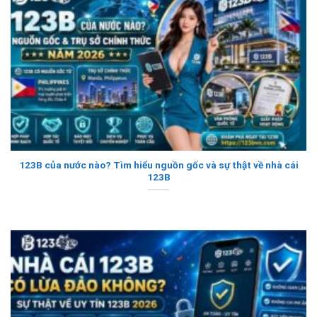
123B của nước nào? Tìm hiểu nguồn gốc và sự thật về nhà cái
123B