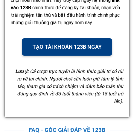
chọn hoàn hảo nhất. Hãy truy cập ngay hệ thống
link
vào 123B
chính thức để đăng ký tài khoản, nhận vốn
trải nghiệm tân thủ và bắt đầu hành trình chinh phục
những giải thưởng giá trị ngay hôm nay.
TẠO TÀI KHOẢN 123B NGAY
Lưu ý:
Cá cược trực tuyến là hình thức giải trí có rủi
ro về tài chính. Người chơi cần luôn giữ tâm lý tỉnh
táo, tham gia có trách nhiệm và đảm bảo tuân thủ
đúng quy định về độ tuổi thành viên (từ 18 tuổi trở
lên).
FAQ - GÓC GIẢI ĐÁP VỀ 123B