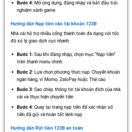
Bước 4:
Mở ứng dụng, đăng nhập và bắt đầu trải
nghiệm sảnh game.
Hướng dẫn Nạp tiền vào tài khoản 123B
Nhà cái hỗ trợ nhiều cổng thanh toán đa dạng với tốc
độ xử lý giao dịch cực nhanh:
Bước 1:
Sau khi đăng nhập, chọn mục “Nạp tiền”
trên thanh menu chính.
Bước 2:
Lựa chọn phương thức nạp: Chuyển khoản
ngân hàng, ví Momo, ZaloPay hoặc Thẻ cào.
Bước 3:
Sao chép thông tin tài khoản đích của nhà
cái và thực hiện chuyển tiền.
Bước 4:
Quay lại trang nạp tiền để xác nhận số
tiền đã gửi và hoàn tất lệnh nạp.
Hướng dẫn Rút tiền 123B an toàn