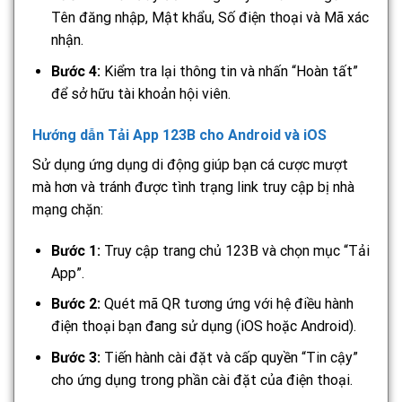
Tên đăng nhập, Mật khẩu, Số điện thoại và Mã xác
nhận.
Bước 4:
Kiểm tra lại thông tin và nhấn “Hoàn tất”
để sở hữu tài khoản hội viên.
Hướng dẫn Tải App 123B cho Android và iOS
Sử dụng ứng dụng di động giúp bạn cá cược mượt
mà hơn và tránh được tình trạng link truy cập bị nhà
mạng chặn:
Bước 1:
Truy cập trang chủ 123B và chọn mục “Tải
App”.
Bước 2:
Quét mã QR tương ứng với hệ điều hành
điện thoại bạn đang sử dụng (iOS hoặc Android).
Bước 3:
Tiến hành cài đặt và cấp quyền “Tin cậy”
cho ứng dụng trong phần cài đặt của điện thoại.