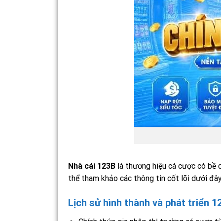
Nhà cái 123B
là thương hiệu cá cược có bề d
thể tham khảo các thông tin cốt lõi dưới đây
Lịch sử hình thành và phát triển 1