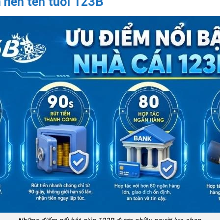
 nên tên tuổi 123B