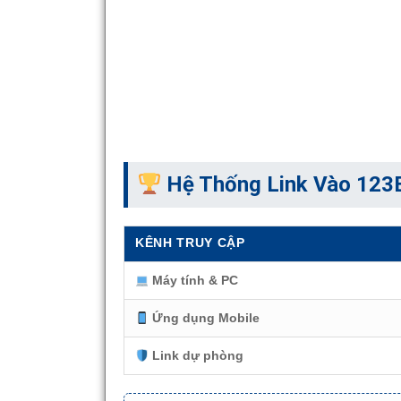
Hệ Thống Link Vào 123B
KÊNH TRUY CẬP
Máy tính & PC
Ứng dụng Mobile
Link dự phòng