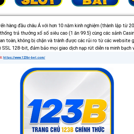
uyến hàng đầu châu Á với hơn 10 năm kinh nghiệm (thành lập từ 
ệ thống trả thưởng xổ số siêu cao (1 ăn 99.5) cùng các sảnh Casi
p an toàn, không bị chặn và tránh được các rủi ro từ các website
 SSL 128-bit, đảm bảo mọi giao dịch nạp rút diễn ra minh bạch 
ất:
https://www.123br-bet.com/