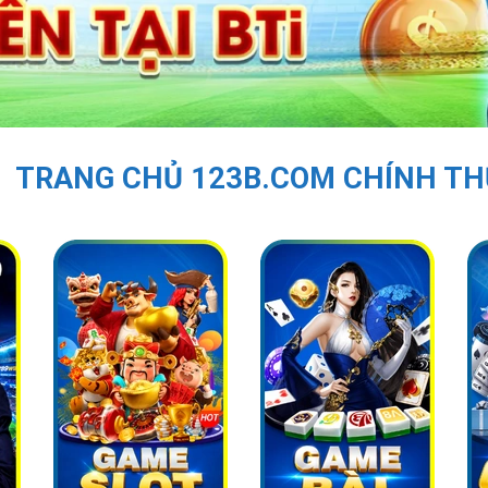
TRANG CHỦ 123B.COM CHÍNH T