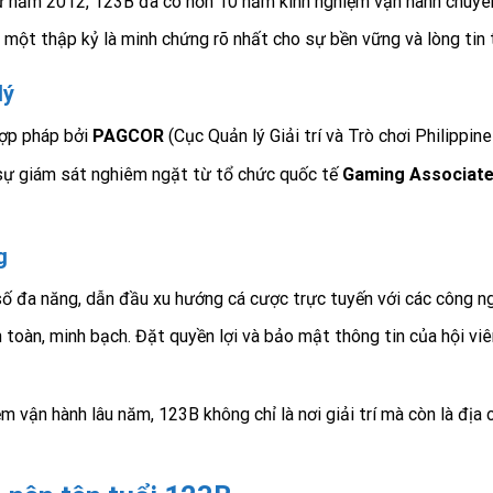
từ năm 2012, 123B đã có hơn 10 năm kinh nghiệm vận hành chuyê
 một thập kỷ là minh chứng rõ nhất cho sự bền vững và lòng tin
lý
hợp pháp bởi
PAGCOR
(Cục Quản lý Giải trí và Trò chơi Philippine
sự giám sát nghiêm ngặt từ tổ chức quốc tế
Gaming Associat
g
 số đa năng, dẫn đầu xu hướng cá cược trực tuyến với các công ng
 toàn, minh bạch. Đặt quyền lợi và bảo mật thông tin của hội vi
m vận hành lâu năm, 123B không chỉ là nơi giải trí mà còn là địa 