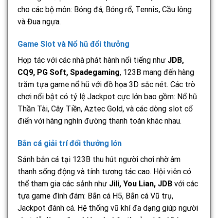
cho các bộ môn: Bóng đá, Bóng rổ, Tennis, Cầu lông
và Đua ngựa.
Game Slot và Nổ hũ đổi thưởng
Hợp tác với các nhà phát hành nổi tiếng như
JDB,
CQ9, PG Soft, Spadegaming
, 123B mang đến hàng
trăm tựa game nổ hũ với đồ họa 3D sắc nét. Các trò
chơi nổi bật có tỷ lệ Jackpot cực lớn bao gồm: Nổ hũ
Thần Tài, Cây Tiền, Aztec Gold, và các dòng slot cổ
điển với hàng nghìn đường thanh toán khác nhau.
Bắn cá giải trí đổi thưởng lớn
Sảnh bắn cá tại 123B thu hút người chơi nhờ âm
thanh sống động và tính tương tác cao. Hội viên có
thể tham gia các sảnh như
Jili, You Lian, JDB
với các
tựa game đình đám: Bắn cá H5, Bắn cá Vũ trụ,
Jackpot đánh cá. Hệ thống vũ khí đa dạng giúp người