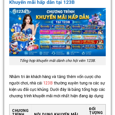
Khuyến mãi hấp dẫn tại 123B
Tổng hợp khuyến mãi dành cho hội viên 123B.
Nhằm tri ân khách hàng và tăng thêm vốn cược cho
người chơi, nhà cái
123B
thường xuyên tung ra các sự
kiện ưu đãi cực khủng. Dưới đây là bảng tổng hợp các
chương trình khuyến mãi mới nhất hiện đang áp dụng:
ĐỐI
CHƯƠNG
TƯỢNG
TRÌNH
NỘI DUNG KHUYẾN MÃI