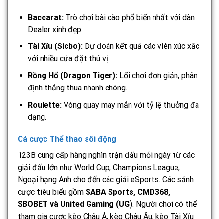
Baccarat:
Trò chơi bài cào phổ biến nhất với dàn
Dealer xinh đẹp.
Tài Xỉu (Sicbo):
Dự đoán kết quả các viên xúc xắc
với nhiều cửa đặt thú vị.
Rồng Hổ (Dragon Tiger):
Lối chơi đơn giản, phân
định thắng thua nhanh chóng.
Roulette:
Vòng quay may mắn với tỷ lệ thưởng đa
dạng.
Cá cược Thể thao sôi động
123B cung cấp hàng nghìn trận đấu mỗi ngày từ các
giải đấu lớn như World Cup, Champions League,
Ngoại hạng Anh cho đến các giải eSports. Các sảnh
cược tiêu biểu gồm
SABA Sports, CMD368,
SBOBET và United Gaming (UG)
. Người chơi có thể
tham gia cược kèo Châu Á, kèo Châu Âu, kèo Tài Xỉu