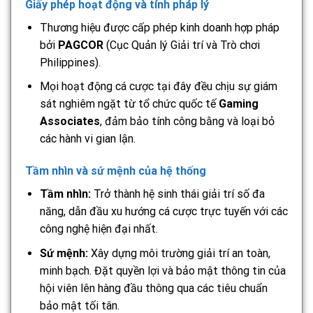
Giấy phép hoạt động và tính pháp lý
Thương hiệu được cấp phép kinh doanh hợp pháp
bởi
PAGCOR
(Cục Quản lý Giải trí và Trò chơi
Philippines).
Mọi hoạt động cá cược tại đây đều chịu sự giám
sát nghiêm ngặt từ tổ chức quốc tế
Gaming
Associates
, đảm bảo tính công bằng và loại bỏ
các hành vi gian lận.
Tầm nhìn và sứ mệnh của hệ thống
Tầm nhìn:
Trở thành hệ sinh thái giải trí số đa
năng, dẫn đầu xu hướng cá cược trực tuyến với các
công nghệ hiện đại nhất.
Sứ mệnh:
Xây dựng môi trường giải trí an toàn,
minh bạch. Đặt quyền lợi và bảo mật thông tin của
hội viên lên hàng đầu thông qua các tiêu chuẩn
bảo mật tối tân.