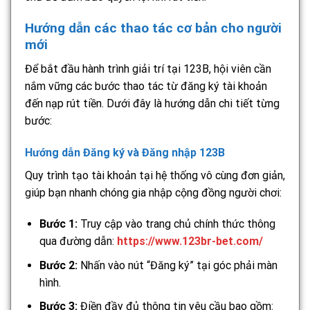
Hướng dẫn các thao tác cơ bản cho người
mới
Để bắt đầu hành trình giải trí tại 123B, hội viên cần
nắm vững các bước thao tác từ đăng ký tài khoản
đến nạp rút tiền. Dưới đây là hướng dẫn chi tiết từng
bước:
Hướng dẫn Đăng ký và Đăng nhập 123B
Quy trình tạo tài khoản tại hệ thống vô cùng đơn giản,
giúp bạn nhanh chóng gia nhập cộng đồng người chơi:
Bước 1:
Truy cập vào trang chủ chính thức thông
qua đường dẫn:
https://www.123br-bet.com/
Bước 2:
Nhấn vào nút “Đăng ký” tại góc phải màn
hình.
Bước 3:
Điền đầy đủ thông tin yêu cầu bao gồm: