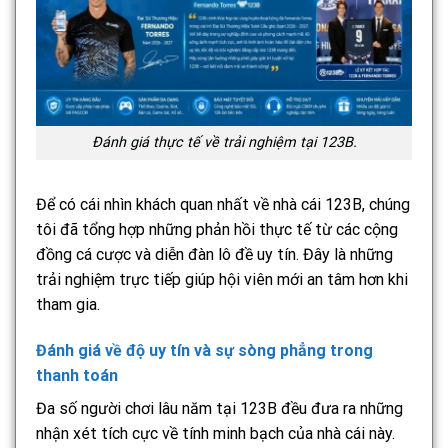
Đánh giá thực tế về trải nghiệm tại 123B.
Để có cái nhìn khách quan nhất về nhà cái 123B, chúng
tôi đã tổng hợp những phản hồi thực tế từ các cộng
đồng cá cược và diễn đàn lô đề uy tín. Đây là những
trải nghiệm trực tiếp giúp hội viên mới an tâm hơn khi
tham gia.
Đánh giá về độ uy tín và sự sòng phẳng trong
thanh toán
Đa số người chơi lâu năm tại 123B đều đưa ra những
nhận xét tích cực về tính minh bạch của nhà cái này.