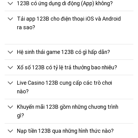
123B có ứng dụng di động (App) không?
Tải app 123B cho điện thoại iOS và Android
ra sao?
Hệ sinh thái game 123B có gì hấp dẫn?
Xổ số 123B có tỷ lệ trả thưởng bao nhiêu?
Live Casino 123B cung cấp các trò chơi
nào?
Khuyến mãi 123B gồm những chương trình
gì?
Nạp tiền 123B qua những hình thức nào?