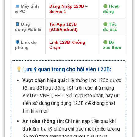
Máy tính
Đăng Nhập 123B –
Hoạt
& PC
Server 1
động
Ứng
Tải App 123B
Tốc
dụng Mobile
(iOS/Android)
độ cao
Link dự
Link 123B Không
Đã
phòng
Chặn
xác thực
Lưu ý quan trọng cho hội viên 123B:
Vượt chặn hiệu quả:
Hệ thống link 123b được
tối ưu để hoạt động tốt trên các nhà mạng
Viettel, VNPT, FPT. Nếu gặp khó khăn, hãy ưu
tiên sử dụng ứng dụng 123B để không phải
tìm link mới.
An toàn thông tin:
Chỉ nên nạp tiền sau khi
đã kiểm tra kỹ chứng chỉ bảo mật (biểu tượng
ổ khóa) trên thanh trình duyệt của 123B.