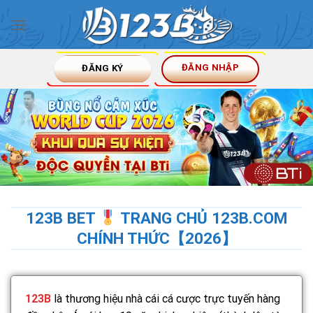
Skip
to
content
ĐĂNG NHẬP
ĐĂNG KÝ
123B BET
TRANG CHỦ 123B.COM
CHÍNH THỨC【2026】
123B
là thương hiệu nhà cái cá cược trực tuyến hàng