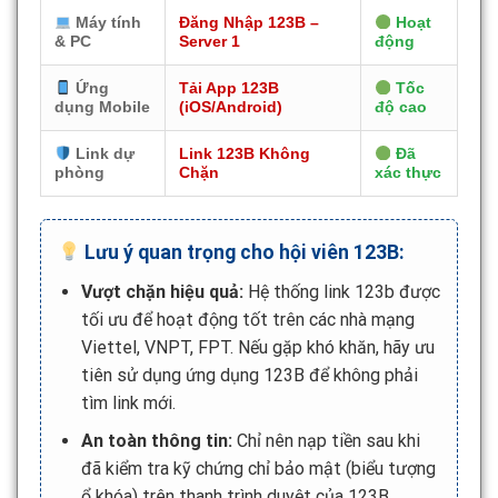
Máy tính
Đăng Nhập 123B –
Hoạt
& PC
Server 1
động
Ứng
Tải App 123B
Tốc
dụng Mobile
(iOS/Android)
độ cao
Link dự
Link 123B Không
Đã
phòng
Chặn
xác thực
Lưu ý quan trọng cho hội viên 123B:
Vượt chặn hiệu quả:
Hệ thống link 123b được
tối ưu để hoạt động tốt trên các nhà mạng
Viettel, VNPT, FPT. Nếu gặp khó khăn, hãy ưu
tiên sử dụng ứng dụng 123B để không phải
tìm link mới.
An toàn thông tin:
Chỉ nên nạp tiền sau khi
đã kiểm tra kỹ chứng chỉ bảo mật (biểu tượng
ổ khóa) trên thanh trình duyệt của 123B.