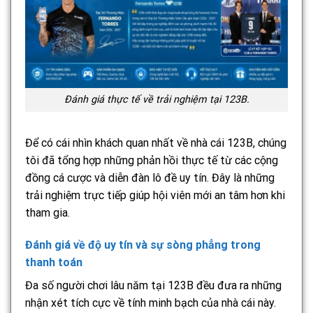
Đánh giá thực tế về trải nghiệm tại 123B.
Để có cái nhìn khách quan nhất về nhà cái 123B, chúng
tôi đã tổng hợp những phản hồi thực tế từ các cộng
đồng cá cược và diễn đàn lô đề uy tín. Đây là những
trải nghiệm trực tiếp giúp hội viên mới an tâm hơn khi
tham gia.
Đánh giá về độ uy tín và sự sòng phẳng trong
thanh toán
Đa số người chơi lâu năm tại 123B đều đưa ra những
nhận xét tích cực về tính minh bạch của nhà cái này.