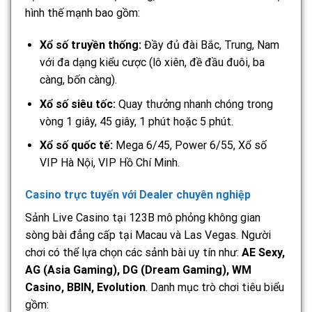
hình thế mạnh bao gồm:
Xổ số truyền thống:
Đầy đủ đài Bắc, Trung, Nam
với đa dạng kiểu cược (lô xiên, đề đầu đuôi, ba
càng, bốn càng).
Xổ số siêu tốc:
Quay thưởng nhanh chóng trong
vòng 1 giây, 45 giây, 1 phút hoặc 5 phút.
Xổ số quốc tế:
Mega 6/45, Power 6/55, Xổ số
VIP Hà Nội, VIP Hồ Chí Minh.
Casino trực tuyến với Dealer chuyên nghiệp
Sảnh Live Casino tại 123B mô phỏng không gian
sòng bài đẳng cấp tại Macau và Las Vegas. Người
chơi có thể lựa chọn các sảnh bài uy tín như:
AE Sexy,
AG (Asia Gaming), DG (Dream Gaming), WM
Casino, BBIN, Evolution
. Danh mục trò chơi tiêu biểu
gồm: