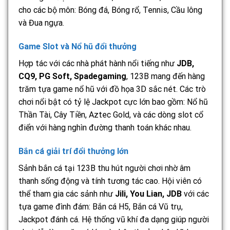
cho các bộ môn: Bóng đá, Bóng rổ, Tennis, Cầu lông
và Đua ngựa.
Game Slot và Nổ hũ đổi thưởng
Hợp tác với các nhà phát hành nổi tiếng như
JDB,
CQ9, PG Soft, Spadegaming
, 123B mang đến hàng
trăm tựa game nổ hũ với đồ họa 3D sắc nét. Các trò
chơi nổi bật có tỷ lệ Jackpot cực lớn bao gồm: Nổ hũ
Thần Tài, Cây Tiền, Aztec Gold, và các dòng slot cổ
điển với hàng nghìn đường thanh toán khác nhau.
Bắn cá giải trí đổi thưởng lớn
Sảnh bắn cá tại 123B thu hút người chơi nhờ âm
thanh sống động và tính tương tác cao. Hội viên có
thể tham gia các sảnh như
Jili, You Lian, JDB
với các
tựa game đình đám: Bắn cá H5, Bắn cá Vũ trụ,
Jackpot đánh cá. Hệ thống vũ khí đa dạng giúp người