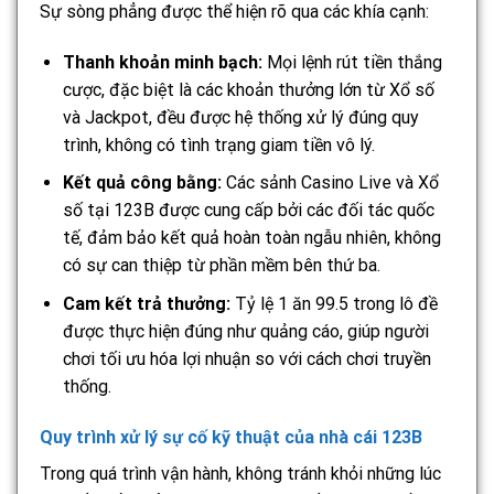
Sự sòng phẳng được thể hiện rõ qua các khía cạnh:
Thanh khoản minh bạch:
Mọi lệnh rút tiền thắng
cược, đặc biệt là các khoản thưởng lớn từ Xổ số
và Jackpot, đều được hệ thống xử lý đúng quy
trình, không có tình trạng giam tiền vô lý.
Kết quả công bằng:
Các sảnh Casino Live và Xổ
số tại 123B được cung cấp bởi các đối tác quốc
tế, đảm bảo kết quả hoàn toàn ngẫu nhiên, không
có sự can thiệp từ phần mềm bên thứ ba.
Cam kết trả thưởng:
Tỷ lệ 1 ăn 99.5 trong lô đề
được thực hiện đúng như quảng cáo, giúp người
chơi tối ưu hóa lợi nhuận so với cách chơi truyền
thống.
Quy trình xử lý sự cố kỹ thuật của nhà cái 123B
Trong quá trình vận hành, không tránh khỏi những lúc