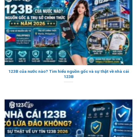
123B của nước nào? Tìm hiểu nguồn gốc và sự thật về nhà cái
123B