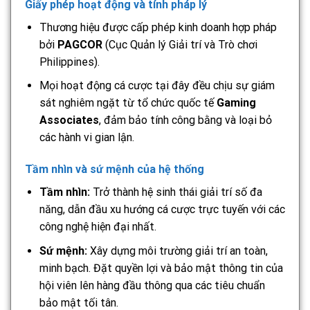
Giấy phép hoạt động và tính pháp lý
Thương hiệu được cấp phép kinh doanh hợp pháp
bởi
PAGCOR
(Cục Quản lý Giải trí và Trò chơi
Philippines).
Mọi hoạt động cá cược tại đây đều chịu sự giám
sát nghiêm ngặt từ tổ chức quốc tế
Gaming
Associates
, đảm bảo tính công bằng và loại bỏ
các hành vi gian lận.
Tầm nhìn và sứ mệnh của hệ thống
Tầm nhìn:
Trở thành hệ sinh thái giải trí số đa
năng, dẫn đầu xu hướng cá cược trực tuyến với các
công nghệ hiện đại nhất.
Sứ mệnh:
Xây dựng môi trường giải trí an toàn,
minh bạch. Đặt quyền lợi và bảo mật thông tin của
hội viên lên hàng đầu thông qua các tiêu chuẩn
bảo mật tối tân.