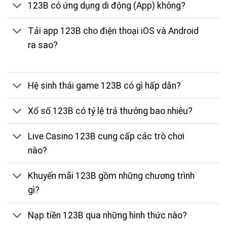
123B có ứng dụng di động (App) không?
Tải app 123B cho điện thoại iOS và Android
ra sao?
Hệ sinh thái game 123B có gì hấp dẫn?
Xổ số 123B có tỷ lệ trả thưởng bao nhiêu?
Live Casino 123B cung cấp các trò chơi
nào?
Khuyến mãi 123B gồm những chương trình
gì?
Nạp tiền 123B qua những hình thức nào?