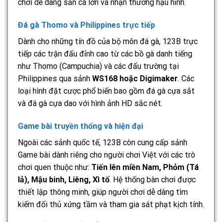
chơi dễ dàng săn cá lớn và nhận thưởng hậu hĩnh.
Đá gà Thomo và Philippines trực tiếp
Dành cho những tín đồ của bộ môn đá gà, 123B trực
tiếp các trận đấu đỉnh cao từ các bồ gà danh tiếng
như Thomo (Campuchia) và các đấu trường tại
Philippines qua sảnh
WS168 hoặc Digimaker
. Các
loại hình đặt cược phổ biến bao gồm đá gà cựa sắt
và đá gà cựa dao với hình ảnh HD sắc nét.
Game bài truyền thống và hiện đại
Ngoài các sảnh quốc tế, 123B còn cung cấp sảnh
Game bài dành riêng cho người chơi Việt với các trò
chơi quen thuộc như:
Tiến lên miền Nam, Phỏm (Tá
lả), Mậu binh, Liêng, Xì tố
. Hệ thống bàn chơi được
thiết lập thông minh, giúp người chơi dễ dàng tìm
kiếm đối thủ xứng tầm và tham gia sát phạt kịch tính.