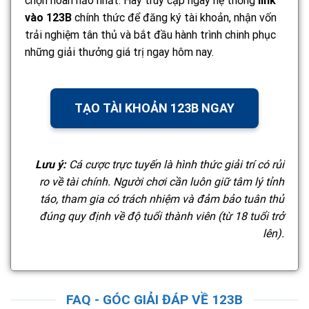
chọn hoàn hảo nhất. Hãy truy cập ngay hệ thống
link
vào 123B
chính thức để đăng ký tài khoản, nhận vốn
trải nghiệm tân thủ và bắt đầu hành trình chinh phục
những giải thưởng giá trị ngay hôm nay.
TẠO TÀI KHOẢN 123B NGAY
Lưu ý:
Cá cược trực tuyến là hình thức giải trí có rủi
ro về tài chính. Người chơi cần luôn giữ tâm lý tỉnh
táo, tham gia có trách nhiệm và đảm bảo tuân thủ
đúng quy định về độ tuổi thành viên (từ 18 tuổi trở
lên).
FAQ - GÓC GIẢI ĐÁP VỀ 123B