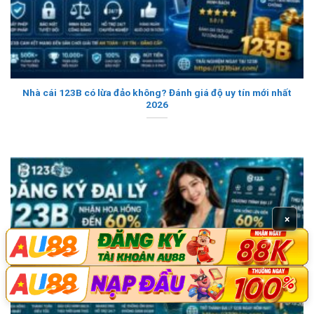
Nhà cái 123B có lừa đảo không? Đánh giá độ uy tín mới nhất
2026
×