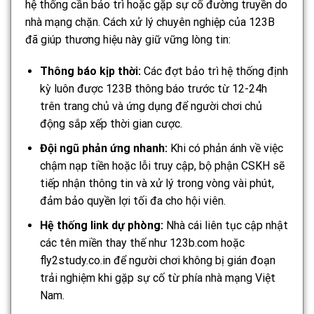
hệ thống cần bảo trì hoặc gặp sự cố đường truyền do
nhà mạng chặn. Cách xử lý chuyên nghiệp của 123B
đã giúp thương hiệu này giữ vững lòng tin:
Thông báo kịp thời:
Các đợt bảo trì hệ thống định
kỳ luôn được 123B thông báo trước từ 12-24h
trên trang chủ và ứng dụng để người chơi chủ
động sắp xếp thời gian cược.
Đội ngũ phản ứng nhanh:
Khi có phản ánh về việc
chậm nạp tiền hoặc lỗi truy cập, bộ phận CSKH sẽ
tiếp nhận thông tin và xử lý trong vòng vài phút,
đảm bảo quyền lợi tối đa cho hội viên.
Hệ thống link dự phòng:
Nhà cái liên tục cập nhật
các tên miền thay thế như 123b.com hoặc
fly2study.co.in để người chơi không bị gián đoạn
trải nghiệm khi gặp sự cố từ phía nhà mạng Việt
Nam.