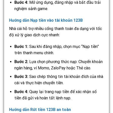
Bước 4:
Mở ứng dụng, đăng nhập và bắt đầu trải
nghiệm sảnh game.
Hướng dẫn Nạp tiền vào tài khoản 123B
Nhà cái hỗ trợ nhiều cổng thanh toán đa dạng với tốc
độ xử lý giao dịch cực nhanh:
Bước 1:
Sau khi đăng nhập, chọn mục “Nạp tiền”
trên thanh menu chính.
Bước 2:
Lựa chọn phương thức nạp: Chuyển khoản
ngân hàng, ví Momo, ZaloPay hoặc Thẻ cào.
Bước 3:
Sao chép thông tin tài khoản đích của nhà
cái và thực hiện chuyển tiền.
Bước 4:
Quay lại trang nạp tiền để xác nhận số
tiền đã gửi và hoàn tất lệnh nạp.
Hướng dẫn Rút tiền 123B an toàn