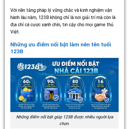
Với nền tảng pháp lý vững chắc và kinh nghiệm vận
hành lâu năm, 123B không chỉ là nơi giải trí mà còn là
địa chỉ cá cược xanh chín, tin cậy cho mọi game thủ
Việt.
Những ưu điểm nổi bật làm nên tên tuổi
123B
Những điểm nổi bật giúp 123B được nhiều người lựa
chọn.