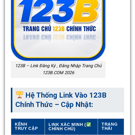
123B – Link Đăng Ký , Đăng Nhập Trang Chủ
123B.COM 2026
Hệ Thống Link Vào 123B
Chính Thức – Cập Nhật:
KÊNH
TRẠNG
LINK XÁC MINH (
TRUY CẬP
THÁI
CHÍNH CHỦ)