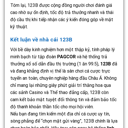
Tóm lại, 123B được cộng đồng người chơi đánh giá
cao nhờ sự ổn định, tốc độ trả thưởng nhanh và thái
độ cầu thị khi tiếp nhận các ý kiến đóng góp về mặt
kỹ thuật.
Kết luận về nhà cái 123B
Với bề dày kinh nghiệm hơn một thập kỷ, tính pháp lý
minh bạch từ tập đoàn
PAGCOR
và hệ thống trả
thưởng xổ số dẫn đầu thị trường (1 ăn 99.5),
123B
đã
và đang khẳng định vị thế là sân chơi cá cược trực
tuyến an toàn, chuyên nghiệp hàng đầu Châu Á. Không
chỉ mang lại những giây phút giải trí thăng hoa qua
các sảnh Casino và Thể thao đẳng cấp, 123B còn
cam kết bảo mật tuyệt đối thông tin và đảm bảo tốc
độ thanh khoản thần tốc cho mọi hội viên.
Nếu bạn đang tìm kiếm một địa chỉ cá cược uy tín,
sòng phẳng để “chọn mặt gửi vàng”, 123B chính là lựa