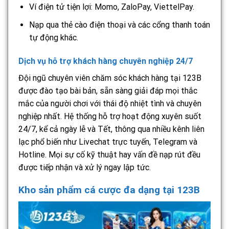
Ví điện tử tiện lợi: Momo, ZaloPay, ViettelPay.
Nạp qua thẻ cào điện thoại và các cổng thanh toán
tự động khác.
Dịch vụ hỗ trợ khách hàng chuyên nghiệp 24/7
Đội ngũ chuyên viên chăm sóc khách hàng tại 123B
được đào tạo bài bản, sẵn sàng giải đáp mọi thắc
mắc của người chơi với thái độ nhiệt tình và chuyên
nghiệp nhất. Hệ thống hỗ trợ hoạt động xuyên suốt
24/7, kể cả ngày lễ và Tết, thông qua nhiều kênh liên
lạc phổ biến như Livechat trực tuyến, Telegram và
Hotline. Mọi sự cố kỹ thuật hay vấn đề nạp rút đều
được tiếp nhận và xử lý ngay lập tức.
Kho sản phẩm cá cược đa dạng tại 123B