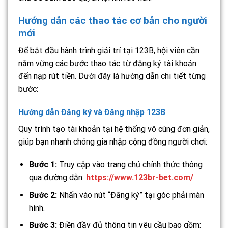
Hướng dẫn các thao tác cơ bản cho người
mới
Để bắt đầu hành trình giải trí tại 123B, hội viên cần
nắm vững các bước thao tác từ đăng ký tài khoản
đến nạp rút tiền. Dưới đây là hướng dẫn chi tiết từng
bước:
Hướng dẫn Đăng ký và Đăng nhập 123B
Quy trình tạo tài khoản tại hệ thống vô cùng đơn giản,
giúp bạn nhanh chóng gia nhập cộng đồng người chơi:
Bước 1:
Truy cập vào trang chủ chính thức thông
qua đường dẫn:
https://www.123br-bet.com/
Bước 2:
Nhấn vào nút “Đăng ký” tại góc phải màn
hình.
Bước 3:
Điền đầy đủ thông tin yêu cầu bao gồm: