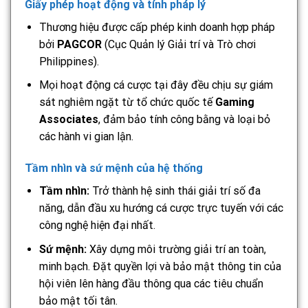
Giấy phép hoạt động và tính pháp lý
Thương hiệu được cấp phép kinh doanh hợp pháp
bởi
PAGCOR
(Cục Quản lý Giải trí và Trò chơi
Philippines).
Mọi hoạt động cá cược tại đây đều chịu sự giám
sát nghiêm ngặt từ tổ chức quốc tế
Gaming
Associates
, đảm bảo tính công bằng và loại bỏ
các hành vi gian lận.
Tầm nhìn và sứ mệnh của hệ thống
Tầm nhìn:
Trở thành hệ sinh thái giải trí số đa
năng, dẫn đầu xu hướng cá cược trực tuyến với các
công nghệ hiện đại nhất.
Sứ mệnh:
Xây dựng môi trường giải trí an toàn,
minh bạch. Đặt quyền lợi và bảo mật thông tin của
hội viên lên hàng đầu thông qua các tiêu chuẩn
bảo mật tối tân.