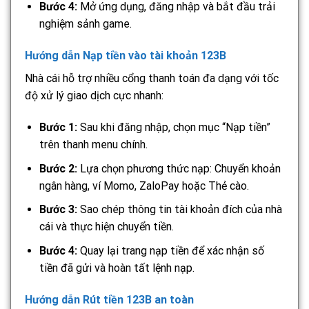
Bước 4:
Mở ứng dụng, đăng nhập và bắt đầu trải
nghiệm sảnh game.
Hướng dẫn Nạp tiền vào tài khoản 123B
Nhà cái hỗ trợ nhiều cổng thanh toán đa dạng với tốc
độ xử lý giao dịch cực nhanh:
Bước 1:
Sau khi đăng nhập, chọn mục “Nạp tiền”
trên thanh menu chính.
Bước 2:
Lựa chọn phương thức nạp: Chuyển khoản
ngân hàng, ví Momo, ZaloPay hoặc Thẻ cào.
Bước 3:
Sao chép thông tin tài khoản đích của nhà
cái và thực hiện chuyển tiền.
Bước 4:
Quay lại trang nạp tiền để xác nhận số
tiền đã gửi và hoàn tất lệnh nạp.
Hướng dẫn Rút tiền 123B an toàn