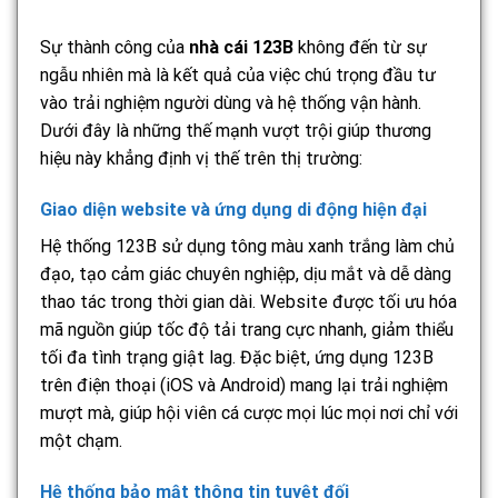
Sự thành công của
nhà cái 123B
không đến từ sự
ngẫu nhiên mà là kết quả của việc chú trọng đầu tư
vào trải nghiệm người dùng và hệ thống vận hành.
Dưới đây là những thế mạnh vượt trội giúp thương
hiệu này khẳng định vị thế trên thị trường:
Giao diện website và ứng dụng di động hiện đại
Hệ thống 123B sử dụng tông màu xanh trắng làm chủ
đạo, tạo cảm giác chuyên nghiệp, dịu mắt và dễ dàng
thao tác trong thời gian dài. Website được tối ưu hóa
mã nguồn giúp tốc độ tải trang cực nhanh, giảm thiểu
tối đa tình trạng giật lag. Đặc biệt, ứng dụng 123B
trên điện thoại (iOS và Android) mang lại trải nghiệm
mượt mà, giúp hội viên cá cược mọi lúc mọi nơi chỉ với
một chạm.
Hệ thống bảo mật thông tin tuyệt đối