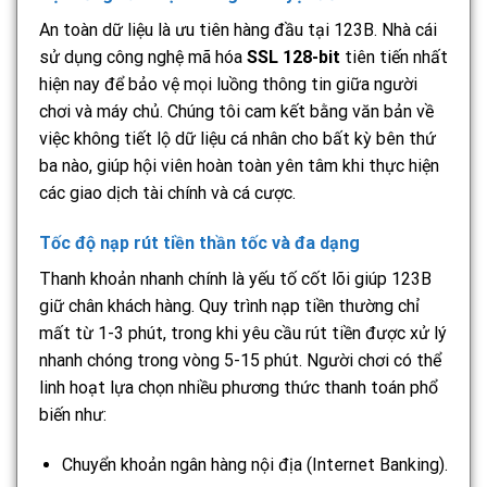
An toàn dữ liệu là ưu tiên hàng đầu tại 123B. Nhà cái
sử dụng công nghệ mã hóa
SSL 128-bit
tiên tiến nhất
hiện nay để bảo vệ mọi luồng thông tin giữa người
chơi và máy chủ. Chúng tôi cam kết bằng văn bản về
việc không tiết lộ dữ liệu cá nhân cho bất kỳ bên thứ
ba nào, giúp hội viên hoàn toàn yên tâm khi thực hiện
các giao dịch tài chính và cá cược.
Tốc độ nạp rút tiền thần tốc và đa dạng
Thanh khoản nhanh chính là yếu tố cốt lõi giúp 123B
giữ chân khách hàng. Quy trình nạp tiền thường chỉ
mất từ 1-3 phút, trong khi yêu cầu rút tiền được xử lý
nhanh chóng trong vòng 5-15 phút. Người chơi có thể
linh hoạt lựa chọn nhiều phương thức thanh toán phổ
biến như:
Chuyển khoản ngân hàng nội địa (Internet Banking).