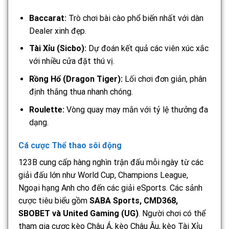
Baccarat:
Trò chơi bài cào phổ biến nhất với dàn
Dealer xinh đẹp.
Tài Xỉu (Sicbo):
Dự đoán kết quả các viên xúc xắc
với nhiều cửa đặt thú vị.
Rồng Hổ (Dragon Tiger):
Lối chơi đơn giản, phân
định thắng thua nhanh chóng.
Roulette:
Vòng quay may mắn với tỷ lệ thưởng đa
dạng.
Cá cược Thể thao sôi động
123B cung cấp hàng nghìn trận đấu mỗi ngày từ các
giải đấu lớn như World Cup, Champions League,
Ngoại hạng Anh cho đến các giải eSports. Các sảnh
cược tiêu biểu gồm
SABA Sports, CMD368,
SBOBET và United Gaming (UG)
. Người chơi có thể
tham gia cược kèo Châu Á, kèo Châu Âu, kèo Tài Xỉu