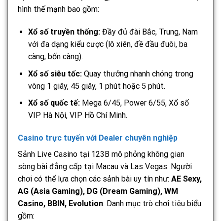
hình thế mạnh bao gồm:
Xổ số truyền thống:
Đầy đủ đài Bắc, Trung, Nam
với đa dạng kiểu cược (lô xiên, đề đầu đuôi, ba
càng, bốn càng).
Xổ số siêu tốc:
Quay thưởng nhanh chóng trong
vòng 1 giây, 45 giây, 1 phút hoặc 5 phút.
Xổ số quốc tế:
Mega 6/45, Power 6/55, Xổ số
VIP Hà Nội, VIP Hồ Chí Minh.
Casino trực tuyến với Dealer chuyên nghiệp
Sảnh Live Casino tại 123B mô phỏng không gian
sòng bài đẳng cấp tại Macau và Las Vegas. Người
chơi có thể lựa chọn các sảnh bài uy tín như:
AE Sexy,
AG (Asia Gaming), DG (Dream Gaming), WM
Casino, BBIN, Evolution
. Danh mục trò chơi tiêu biểu
gồm: