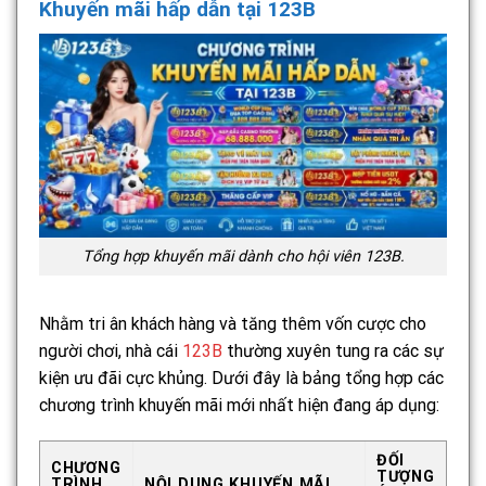
Khuyến mãi hấp dẫn tại 123B
Tổng hợp khuyến mãi dành cho hội viên 123B.
Nhằm tri ân khách hàng và tăng thêm vốn cược cho
người chơi, nhà cái
123B
thường xuyên tung ra các sự
kiện ưu đãi cực khủng. Dưới đây là bảng tổng hợp các
chương trình khuyến mãi mới nhất hiện đang áp dụng:
ĐỐI
CHƯƠNG
TƯỢNG
TRÌNH
NỘI DUNG KHUYẾN MÃI