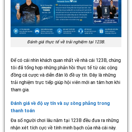
Đánh giá thực tế về trải nghiệm tại 123B.
Để có cái nhìn khách quan nhất về nhà cái 123B, chúng
tôi đã tổng hợp những phản hồi thực tế từ các cộng
đồng cá cược và diễn đàn lô đề uy tín. Đây là những
trải nghiệm trực tiếp giúp hội viên mới an tâm hơn khi
tham gia.
Đánh giá về độ uy tín và sự sòng phẳng trong
thanh toán
Đa số người chơi lâu năm tại 123B đều đưa ra những
nhận xét tích cực về tính minh bạch của nhà cái này.