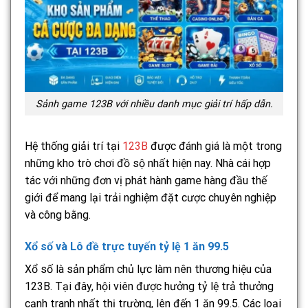
Sảnh game 123B với nhiều danh mục giải trí hấp dẫn.
Hệ thống giải trí tại
123B
được đánh giá là một trong
những kho trò chơi đồ sộ nhất hiện nay. Nhà cái hợp
tác với những đơn vị phát hành game hàng đầu thế
giới để mang lại trải nghiệm đặt cược chuyên nghiệp
và công bằng.
Xổ số và Lô đề trực tuyến tỷ lệ 1 ăn 99.5
Xổ số là sản phẩm chủ lực làm nên thương hiệu của
123B. Tại đây, hội viên được hưởng tỷ lệ trả thưởng
cạnh tranh nhất thị trường, lên đến 1 ăn 99.5. Các loại