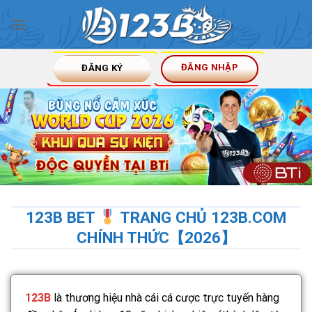
Skip
to
content
ĐĂNG NHẬP
ĐĂNG KÝ
123B BET
TRANG CHỦ 123B.COM
CHÍNH THỨC【2026】
123B
là thương hiệu nhà cái cá cược trực tuyến hàng