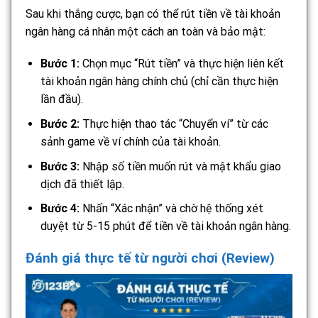
Sau khi thắng cược, bạn có thể rút tiền về tài khoản
ngân hàng cá nhân một cách an toàn và bảo mật:
Bước 1:
Chọn mục “Rút tiền” và thực hiện liên kết
tài khoản ngân hàng chính chủ (chỉ cần thực hiện
lần đầu).
Bước 2:
Thực hiện thao tác “Chuyển ví” từ các
sảnh game về ví chính của tài khoản.
Bước 3:
Nhập số tiền muốn rút và mật khẩu giao
dịch đã thiết lập.
Bước 4:
Nhấn “Xác nhận” và chờ hệ thống xét
duyệt từ 5-15 phút để tiền về tài khoản ngân hàng.
Đánh giá thực tế từ người chơi (Review)