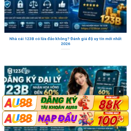
Nhà cái 123B có lừa đảo không? Đánh giá độ uy tín mới nhất
2026
×