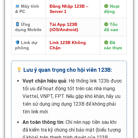
Máy tính
Đăng Nhập 123B –
Hoạt
& PC
Server 1
động
Ứng
Tải App 123B
Tốc
dụng Mobile
(iOS/Android)
độ cao
Link dự
Link 123B Không
Đã
phòng
Chặn
xác thực
Lưu ý quan trọng cho hội viên 123B:
Vượt chặn hiệu quả:
Hệ thống link 123b được
tối ưu để hoạt động tốt trên các nhà mạng
Viettel, VNPT, FPT. Nếu gặp khó khăn, hãy ưu
tiên sử dụng ứng dụng 123B để không phải
tìm link mới.
An toàn thông tin:
Chỉ nên nạp tiền sau khi
đã kiểm tra kỹ chứng chỉ bảo mật (biểu tượng
ổ khóa) trên thanh trình duyệt của 123B.