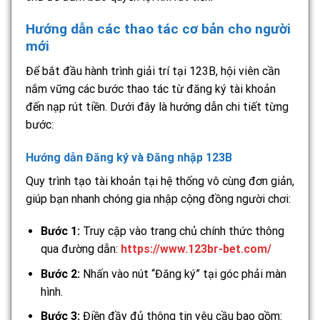
Hướng dẫn các thao tác cơ bản cho người
mới
Để bắt đầu hành trình giải trí tại 123B, hội viên cần
nắm vững các bước thao tác từ đăng ký tài khoản
đến nạp rút tiền. Dưới đây là hướng dẫn chi tiết từng
bước:
Hướng dẫn Đăng ký và Đăng nhập 123B
Quy trình tạo tài khoản tại hệ thống vô cùng đơn giản,
giúp bạn nhanh chóng gia nhập cộng đồng người chơi:
Bước 1:
Truy cập vào trang chủ chính thức thông
qua đường dẫn:
https://www.123br-bet.com/
Bước 2:
Nhấn vào nút “Đăng ký” tại góc phải màn
hình.
Bước 3:
Điền đầy đủ thông tin yêu cầu bao gồm: