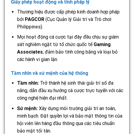
Giấy phép hoạt động và tính pháp lý
Thương hiệu được cấp phép kinh doanh hợp pháp
bởi
PAGCOR
(Cục Quản lý Giải trí và Trò chơi
Philippines).
Mọi hoạt động cá cược tại đây đều chịu sự giám
sát nghiêm ngặt từ tổ chức quốc tế
Gaming
Associates
, đảm bảo tính công bằng và loại bỏ
các hành vi gian lận.
Tầm nhìn và sứ mệnh của hệ thống
Tầm nhìn:
Trở thành hệ sinh thái giải trí số đa
năng, dẫn đầu xu hướng cá cược trực tuyến với các
công nghệ hiện đại nhất.
Sứ mệnh:
Xây dựng môi trường giải trí an toàn,
minh bạch. Đặt quyền lợi và bảo mật thông tin của
hội viên lên hàng đầu thông qua các tiêu chuẩn
bảo mật tối tân.