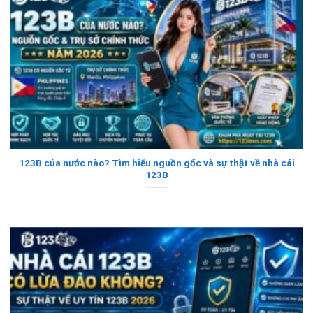
123B của nước nào? Tìm hiểu nguồn gốc và sự thật về nhà cái
123B