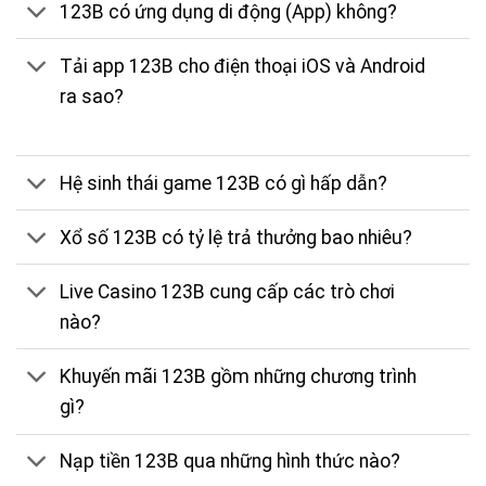
123B có ứng dụng di động (App) không?
Tải app 123B cho điện thoại iOS và Android
ra sao?
Hệ sinh thái game 123B có gì hấp dẫn?
Xổ số 123B có tỷ lệ trả thưởng bao nhiêu?
Live Casino 123B cung cấp các trò chơi
nào?
Khuyến mãi 123B gồm những chương trình
gì?
Nạp tiền 123B qua những hình thức nào?