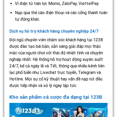
Ví điện tử tiện lợi: Momo, ZaloPay, ViettelPay.
Nạp qua thẻ cào điện thoại và các cổng thanh toán
tự động khác.
Dịch vụ hỗ trợ khách hàng chuyên nghiệp 24/7
Đội ngũ chuyên viên chăm sóc khách hàng tại 123B
được đào tạo bài bản, sẵn sàng giải đáp mọi thắc
mắc của người chơi với thái độ nhiệt tình và chuyên
nghiệp nhất. Hệ thống hỗ trợ hoạt động xuyên suốt
24/7, kể cả ngày lễ và Tết, thông qua nhiều kênh liên
lạc phổ biến như Livechat trực tuyến, Telegram và
Hotline. Mọi sự cố kỹ thuật hay vấn đề nạp rút đều
được tiếp nhận và xử lý ngay lập tức.
Kho sản phẩm cá cược đa dạng tại 123B