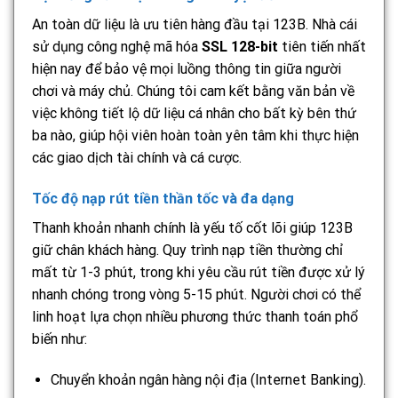
An toàn dữ liệu là ưu tiên hàng đầu tại 123B. Nhà cái
sử dụng công nghệ mã hóa
SSL 128-bit
tiên tiến nhất
hiện nay để bảo vệ mọi luồng thông tin giữa người
chơi và máy chủ. Chúng tôi cam kết bằng văn bản về
việc không tiết lộ dữ liệu cá nhân cho bất kỳ bên thứ
ba nào, giúp hội viên hoàn toàn yên tâm khi thực hiện
các giao dịch tài chính và cá cược.
Tốc độ nạp rút tiền thần tốc và đa dạng
Thanh khoản nhanh chính là yếu tố cốt lõi giúp 123B
giữ chân khách hàng. Quy trình nạp tiền thường chỉ
mất từ 1-3 phút, trong khi yêu cầu rút tiền được xử lý
nhanh chóng trong vòng 5-15 phút. Người chơi có thể
linh hoạt lựa chọn nhiều phương thức thanh toán phổ
biến như:
Chuyển khoản ngân hàng nội địa (Internet Banking).