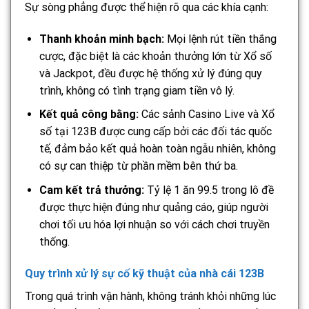
Sự sòng phẳng được thể hiện rõ qua các khía cạnh:
Thanh khoản minh bạch:
Mọi lệnh rút tiền thắng
cược, đặc biệt là các khoản thưởng lớn từ Xổ số
và Jackpot, đều được hệ thống xử lý đúng quy
trình, không có tình trạng giam tiền vô lý.
Kết quả công bằng:
Các sảnh Casino Live và Xổ
số tại 123B được cung cấp bởi các đối tác quốc
tế, đảm bảo kết quả hoàn toàn ngẫu nhiên, không
có sự can thiệp từ phần mềm bên thứ ba.
Cam kết trả thưởng:
Tỷ lệ 1 ăn 99.5 trong lô đề
được thực hiện đúng như quảng cáo, giúp người
chơi tối ưu hóa lợi nhuận so với cách chơi truyền
thống.
Quy trình xử lý sự cố kỹ thuật của nhà cái 123B
Trong quá trình vận hành, không tránh khỏi những lúc