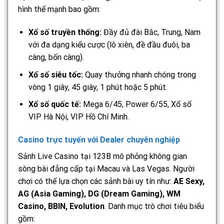
hình thế mạnh bao gồm:
Xổ số truyền thống:
Đầy đủ đài Bắc, Trung, Nam
với đa dạng kiểu cược (lô xiên, đề đầu đuôi, ba
càng, bốn càng).
Xổ số siêu tốc:
Quay thưởng nhanh chóng trong
vòng 1 giây, 45 giây, 1 phút hoặc 5 phút.
Xổ số quốc tế:
Mega 6/45, Power 6/55, Xổ số
VIP Hà Nội, VIP Hồ Chí Minh.
Casino trực tuyến với Dealer chuyên nghiệp
Sảnh Live Casino tại 123B mô phỏng không gian
sòng bài đẳng cấp tại Macau và Las Vegas. Người
chơi có thể lựa chọn các sảnh bài uy tín như:
AE Sexy,
AG (Asia Gaming), DG (Dream Gaming), WM
Casino, BBIN, Evolution
. Danh mục trò chơi tiêu biểu
gồm: