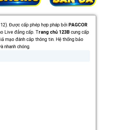
2012). Được cấp phép hợp pháp bởi
PAGCOR
no Live đẳng cấp. T
rang chủ 123B
cung cấp
 giả mạo đánh cắp thông tin. Hệ thống bảo
và nhanh chóng.