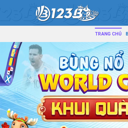
Skip
to
content
TRANG CHỦ