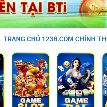
TRANG CHỦ 123B.COM CHÍNH T