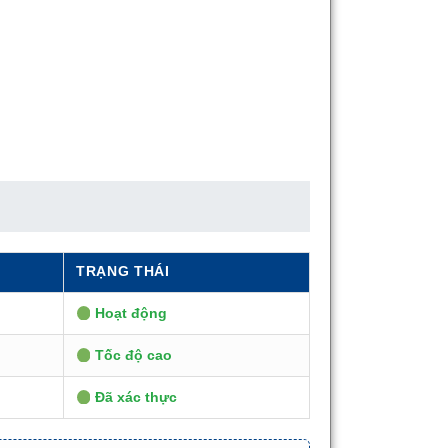
TRẠNG THÁI
Hoạt động
Tốc độ cao
Đã xác thực