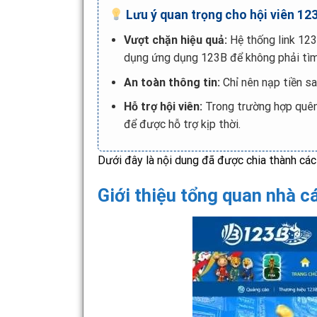
Lưu ý quan trọng cho hội viên 12
Vượt chặn hiệu quả:
Hệ thống link 123
dụng ứng dụng 123B để không phải tìm 
An toàn thông tin:
Chỉ nên nạp tiền sa
Hỗ trợ hội viên:
Trong trường hợp quên 
để được hỗ trợ kịp thời.
Dưới đây là nội dung đã được chia thành các 
Giới thiệu tổng quan nhà c