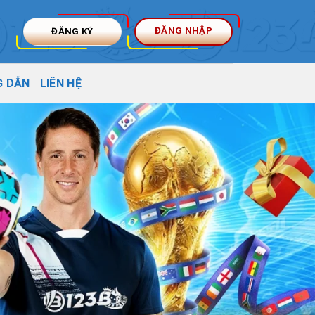
ĐĂNG NHẬP
ĐĂNG KÝ
G DẪN
LIÊN HỆ