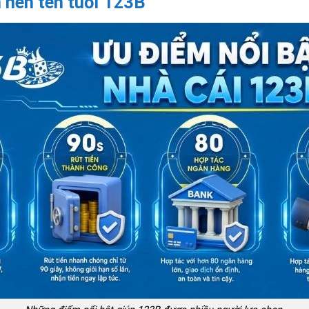
 nên tên tuổi 123B