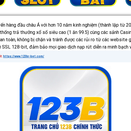
uyến hàng đầu châu Á với hơn 10 năm kinh nghiệm (thành lập từ 
ệ thống trả thưởng xổ số siêu cao (1 ăn 99.5) cùng các sảnh Casi
p an toàn, không bị chặn và tránh được các rủi ro từ các website
 SSL 128-bit, đảm bảo mọi giao dịch nạp rút diễn ra minh bạch 
ất:
https://www.123br-bet.com/