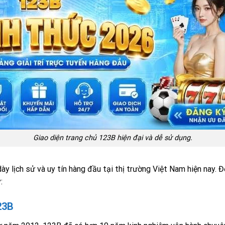
Giao diện trang chủ 123B hiện đại và dễ sử dụng.
ày lịch sử và uy tín hàng đầu tại thị trường Việt Nam hiện nay. Đ
:
23B