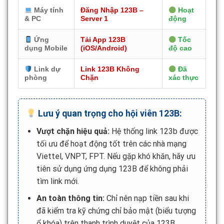
Máy tính
Đăng Nhập 123B –
Hoạt
& PC
Server 1
động
Ứng
Tải App 123B
Tốc
dụng Mobile
(iOS/Android)
độ cao
Link dự
Link 123B Không
Đã
phòng
Chặn
xác thực
Lưu ý quan trọng cho hội viên 123B:
Vượt chặn hiệu quả:
Hệ thống link 123b được
tối ưu để hoạt động tốt trên các nhà mạng
Viettel, VNPT, FPT. Nếu gặp khó khăn, hãy ưu
tiên sử dụng ứng dụng 123B để không phải
tìm link mới.
An toàn thông tin:
Chỉ nên nạp tiền sau khi
đã kiểm tra kỹ chứng chỉ bảo mật (biểu tượng
ổ khóa) trên thanh trình duyệt của 123B.