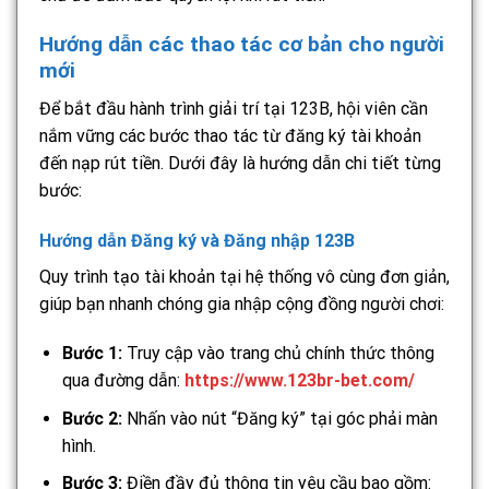
Hướng dẫn các thao tác cơ bản cho người
mới
Để bắt đầu hành trình giải trí tại 123B, hội viên cần
nắm vững các bước thao tác từ đăng ký tài khoản
đến nạp rút tiền. Dưới đây là hướng dẫn chi tiết từng
bước:
Hướng dẫn Đăng ký và Đăng nhập 123B
Quy trình tạo tài khoản tại hệ thống vô cùng đơn giản,
giúp bạn nhanh chóng gia nhập cộng đồng người chơi:
Bước 1:
Truy cập vào trang chủ chính thức thông
qua đường dẫn:
https://www.123br-bet.com/
Bước 2:
Nhấn vào nút “Đăng ký” tại góc phải màn
hình.
Bước 3:
Điền đầy đủ thông tin yêu cầu bao gồm: