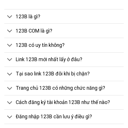
123B là gì?
123B COM là gì?
123B có uy tín không?
Link 123B mới nhất lấy ở đâu?
Tại sao link 123B đôi khi bị chặn?
Trang chủ 123B có những chức năng gì?
Cách đăng ký tài khoản 123B như thế nào?
Đăng nhập 123B cần lưu ý điều gì?