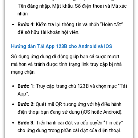
Tên đăng nhập, Mật khẩu, Số điện thoại và Mã xác
nhận.
Bước 4:
Kiểm tra lại thông tin và nhấn “Hoàn tất”
để sở hữu tài khoản hội viên.
Hướng dẫn Tải App 123B cho Android và iOS
Sử dụng ứng dụng di động giúp bạn cá cược mượt
mà hơn và tránh được tình trạng link truy cập bị nhà
mạng chặn:
Bước 1:
Truy cập trang chủ 123B và chọn mục “Tải
App”.
Bước 2:
Quét mã QR tương ứng với hệ điều hành
điện thoại bạn đang sử dụng (iOS hoặc Android).
Bước 3:
Tiến hành cài đặt và cấp quyền “Tin cậy”
cho ứng dụng trong phần cài đặt của điện thoại.