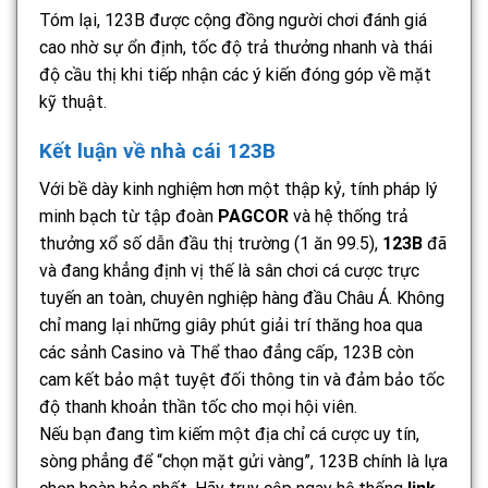
Tóm lại, 123B được cộng đồng người chơi đánh giá
cao nhờ sự ổn định, tốc độ trả thưởng nhanh và thái
độ cầu thị khi tiếp nhận các ý kiến đóng góp về mặt
kỹ thuật.
Kết luận về nhà cái 123B
Với bề dày kinh nghiệm hơn một thập kỷ, tính pháp lý
minh bạch từ tập đoàn
PAGCOR
và hệ thống trả
thưởng xổ số dẫn đầu thị trường (1 ăn 99.5),
123B
đã
và đang khẳng định vị thế là sân chơi cá cược trực
tuyến an toàn, chuyên nghiệp hàng đầu Châu Á. Không
chỉ mang lại những giây phút giải trí thăng hoa qua
các sảnh Casino và Thể thao đẳng cấp, 123B còn
cam kết bảo mật tuyệt đối thông tin và đảm bảo tốc
độ thanh khoản thần tốc cho mọi hội viên.
Nếu bạn đang tìm kiếm một địa chỉ cá cược uy tín,
sòng phẳng để “chọn mặt gửi vàng”, 123B chính là lựa