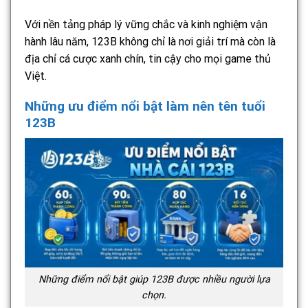
Với nền tảng pháp lý vững chắc và kinh nghiệm vận
hành lâu năm, 123B không chỉ là nơi giải trí mà còn là
địa chỉ cá cược xanh chín, tin cậy cho mọi game thủ
Việt.
Những ưu điểm nổi bật làm nên tên tuổi
123B
Những điểm nổi bật giúp 123B được nhiều người lựa
chọn.