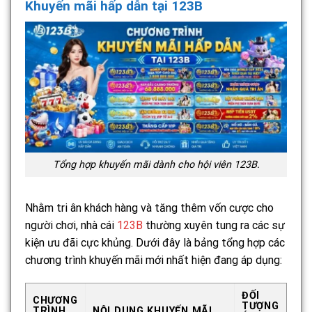
Khuyến mãi hấp dẫn tại 123B
Tổng hợp khuyến mãi dành cho hội viên 123B.
Nhằm tri ân khách hàng và tăng thêm vốn cược cho
người chơi, nhà cái
123B
thường xuyên tung ra các sự
kiện ưu đãi cực khủng. Dưới đây là bảng tổng hợp các
chương trình khuyến mãi mới nhất hiện đang áp dụng:
ĐỐI
CHƯƠNG
TƯỢNG
TRÌNH
NỘI DUNG KHUYẾN MÃI