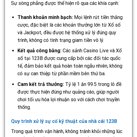
Sự sòng phẳng được thể hiện rõ qua các khía cạnh:
Thanh khoản minh bạch:
Mọi lệnh rút tiền thắng
cược, đặc biệt là các khoản thưởng lớn từ Xổ số
và Jackpot, đều được hệ thống xử lý đúng quy
trình, không có tình trạng giam tiền vô lý.
Kết quả công bằng:
Các sảnh Casino Live và Xổ
số tại 123B được cung cấp bởi các đối tác quốc
tế, đảm bảo kết quả hoàn toàn ngẫu nhiên, không
có sự can thiệp từ phần mềm bên thứ ba.
Cam kết trả thưởng:
Tỷ lệ 1 ăn 99.5 trong lô đề
được thực hiện đúng như quảng cáo, giúp người
chơi tối ưu hóa lợi nhuận so với cách chơi truyền
thống.
Quy trình xử lý sự cố kỹ thuật của nhà cái 123B
Trong quá trình vận hành, không tránh khỏi những lúc