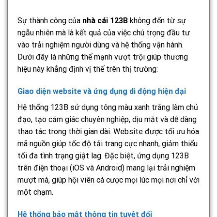
Sự thành công của
nhà cái 123B
không đến từ sự
ngẫu nhiên mà là kết quả của việc chú trọng đầu tư
vào trải nghiệm người dùng và hệ thống vận hành.
Dưới đây là những thế mạnh vượt trội giúp thương
hiệu này khẳng định vị thế trên thị trường:
Giao diện website và ứng dụng di động hiện đại
Hệ thống 123B sử dụng tông màu xanh trắng làm chủ
đạo, tạo cảm giác chuyên nghiệp, dịu mắt và dễ dàng
thao tác trong thời gian dài. Website được tối ưu hóa
mã nguồn giúp tốc độ tải trang cực nhanh, giảm thiểu
tối đa tình trạng giật lag. Đặc biệt, ứng dụng 123B
trên điện thoại (iOS và Android) mang lại trải nghiệm
mượt mà, giúp hội viên cá cược mọi lúc mọi nơi chỉ với
một chạm.
Hệ thống bảo mật thông tin tuyệt đối