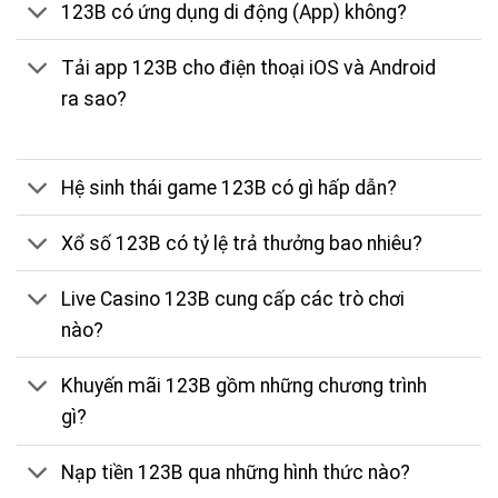
123B có ứng dụng di động (App) không?
Tải app 123B cho điện thoại iOS và Android
ra sao?
Hệ sinh thái game 123B có gì hấp dẫn?
Xổ số 123B có tỷ lệ trả thưởng bao nhiêu?
Live Casino 123B cung cấp các trò chơi
nào?
Khuyến mãi 123B gồm những chương trình
gì?
Nạp tiền 123B qua những hình thức nào?