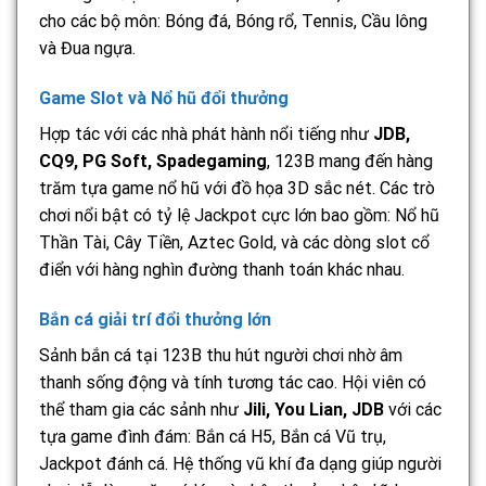
cho các bộ môn: Bóng đá, Bóng rổ, Tennis, Cầu lông
và Đua ngựa.
Game Slot và Nổ hũ đổi thưởng
Hợp tác với các nhà phát hành nổi tiếng như
JDB,
CQ9, PG Soft, Spadegaming
, 123B mang đến hàng
trăm tựa game nổ hũ với đồ họa 3D sắc nét. Các trò
chơi nổi bật có tỷ lệ Jackpot cực lớn bao gồm: Nổ hũ
Thần Tài, Cây Tiền, Aztec Gold, và các dòng slot cổ
điển với hàng nghìn đường thanh toán khác nhau.
Bắn cá giải trí đổi thưởng lớn
Sảnh bắn cá tại 123B thu hút người chơi nhờ âm
thanh sống động và tính tương tác cao. Hội viên có
thể tham gia các sảnh như
Jili, You Lian, JDB
với các
tựa game đình đám: Bắn cá H5, Bắn cá Vũ trụ,
Jackpot đánh cá. Hệ thống vũ khí đa dạng giúp người