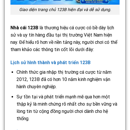
Giao diện trang chủ 123B hiện đại và dễ sử dụng.
Nhà cái 123B
là thương hiệu cá cược có bề dày lịch
sử và uy tín hàng đầu tại thị trường Việt Nam hiện
nay. Để hiểu rõ hơn về nền tảng này, người chơi có thể
tham khảo các thông tin cốt lõi dưới đây:
Lịch sử hình thành và phát triển 123B
Chính thức gia nhập thị trường cá cược từ năm
2012, 123B đã có hơn 10 năm kinh nghiệm vận
hành chuyên nghiệp.
Sự tồn tại và phát triển mạnh mẽ qua hơn một
thập kỷ là minh chứng rõ nhất cho sự bền vững và
lòng tin từ cộng đồng người chơi dành cho hệ
thống.