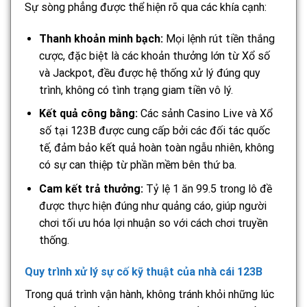
Sự sòng phẳng được thể hiện rõ qua các khía cạnh:
Thanh khoản minh bạch:
Mọi lệnh rút tiền thắng
cược, đặc biệt là các khoản thưởng lớn từ Xổ số
và Jackpot, đều được hệ thống xử lý đúng quy
trình, không có tình trạng giam tiền vô lý.
Kết quả công bằng:
Các sảnh Casino Live và Xổ
số tại 123B được cung cấp bởi các đối tác quốc
tế, đảm bảo kết quả hoàn toàn ngẫu nhiên, không
có sự can thiệp từ phần mềm bên thứ ba.
Cam kết trả thưởng:
Tỷ lệ 1 ăn 99.5 trong lô đề
được thực hiện đúng như quảng cáo, giúp người
chơi tối ưu hóa lợi nhuận so với cách chơi truyền
thống.
Quy trình xử lý sự cố kỹ thuật của nhà cái 123B
Trong quá trình vận hành, không tránh khỏi những lúc