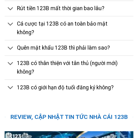
Rút tiền 123B mất thời gian bao lâu?
Cá cược tại 123B có an toàn bảo mật
không?
Quên mật khẩu 123B thì phải làm sao?
123B có thân thiện với tân thủ (người mới)
không?
123B có giới hạn độ tuổi đăng ký không?
REVIEW, CẬP NHẬT TIN TỨC NHÀ CÁI 123B