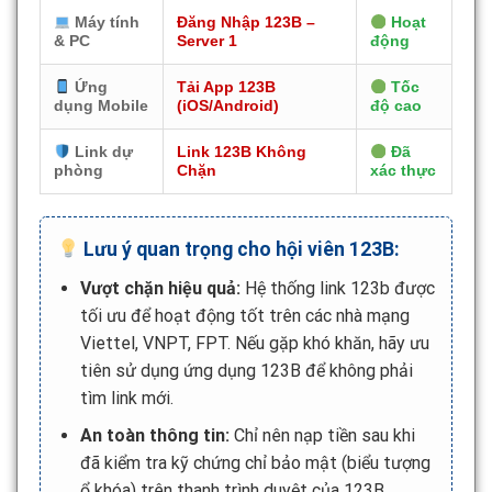
Máy tính
Đăng Nhập 123B –
Hoạt
& PC
Server 1
động
Ứng
Tải App 123B
Tốc
dụng Mobile
(iOS/Android)
độ cao
Link dự
Link 123B Không
Đã
phòng
Chặn
xác thực
Lưu ý quan trọng cho hội viên 123B:
Vượt chặn hiệu quả:
Hệ thống link 123b được
tối ưu để hoạt động tốt trên các nhà mạng
Viettel, VNPT, FPT. Nếu gặp khó khăn, hãy ưu
tiên sử dụng ứng dụng 123B để không phải
tìm link mới.
An toàn thông tin:
Chỉ nên nạp tiền sau khi
đã kiểm tra kỹ chứng chỉ bảo mật (biểu tượng
ổ khóa) trên thanh trình duyệt của 123B.