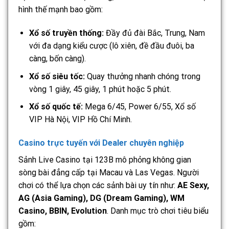
hình thế mạnh bao gồm:
Xổ số truyền thống:
Đầy đủ đài Bắc, Trung, Nam
với đa dạng kiểu cược (lô xiên, đề đầu đuôi, ba
càng, bốn càng).
Xổ số siêu tốc:
Quay thưởng nhanh chóng trong
vòng 1 giây, 45 giây, 1 phút hoặc 5 phút.
Xổ số quốc tế:
Mega 6/45, Power 6/55, Xổ số
VIP Hà Nội, VIP Hồ Chí Minh.
Casino trực tuyến với Dealer chuyên nghiệp
Sảnh Live Casino tại 123B mô phỏng không gian
sòng bài đẳng cấp tại Macau và Las Vegas. Người
chơi có thể lựa chọn các sảnh bài uy tín như:
AE Sexy,
AG (Asia Gaming), DG (Dream Gaming), WM
Casino, BBIN, Evolution
. Danh mục trò chơi tiêu biểu
gồm: