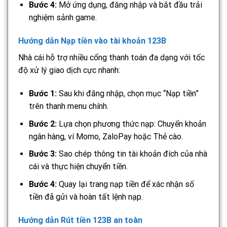
Bước 4:
Mở ứng dụng, đăng nhập và bắt đầu trải
nghiệm sảnh game.
Hướng dẫn Nạp tiền vào tài khoản 123B
Nhà cái hỗ trợ nhiều cổng thanh toán đa dạng với tốc
độ xử lý giao dịch cực nhanh:
Bước 1:
Sau khi đăng nhập, chọn mục “Nạp tiền”
trên thanh menu chính.
Bước 2:
Lựa chọn phương thức nạp: Chuyển khoản
ngân hàng, ví Momo, ZaloPay hoặc Thẻ cào.
Bước 3:
Sao chép thông tin tài khoản đích của nhà
cái và thực hiện chuyển tiền.
Bước 4:
Quay lại trang nạp tiền để xác nhận số
tiền đã gửi và hoàn tất lệnh nạp.
Hướng dẫn Rút tiền 123B an toàn