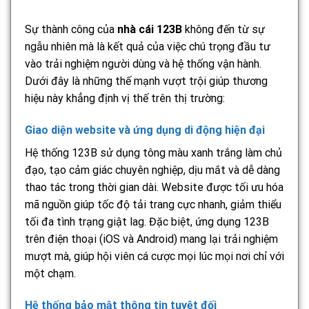
Sự thành công của
nhà cái 123B
không đến từ sự
ngẫu nhiên mà là kết quả của việc chú trọng đầu tư
vào trải nghiệm người dùng và hệ thống vận hành.
Dưới đây là những thế mạnh vượt trội giúp thương
hiệu này khẳng định vị thế trên thị trường:
Giao diện website và ứng dụng di động hiện đại
Hệ thống 123B sử dụng tông màu xanh trắng làm chủ
đạo, tạo cảm giác chuyên nghiệp, dịu mắt và dễ dàng
thao tác trong thời gian dài. Website được tối ưu hóa
mã nguồn giúp tốc độ tải trang cực nhanh, giảm thiểu
tối đa tình trạng giật lag. Đặc biệt, ứng dụng 123B
trên điện thoại (iOS và Android) mang lại trải nghiệm
mượt mà, giúp hội viên cá cược mọi lúc mọi nơi chỉ với
một chạm.
Hệ thống bảo mật thông tin tuyệt đối